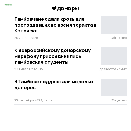
#доноры
Тамбовчане сдали кровь для
пострадавших во время теракта в
Котовске
20 июля , 20:20
Общество
К Всероссийскому донорскому
марафону присоединились
тамбовские студенты
23 января 2025, 15:15
Здравоохранение
В Тамбове поддержали молодых
доноров
22 сентября 2023, 09:09
Общество