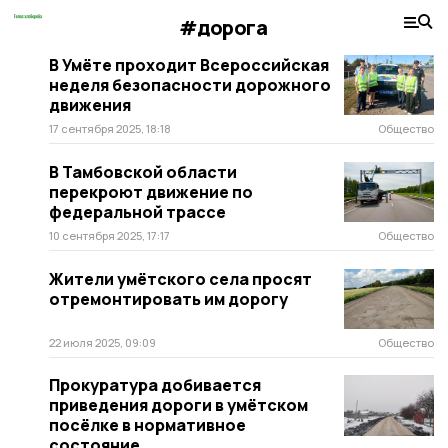
#дорога
В Умёте проходит Всероссийская
неделя безопасности дорожного
движения
17 сентября 2025, 18:18
Общество
В Тамбовской области
перекроют движение по
федеральной трассе
10 сентября 2025, 17:17
Общество
Жители умётского села просят
отремонтировать им дорогу
22 июля 2025, 09:09
Общество
Прокуратура добивается
приведения дороги в умётском
посёлке в нормативное
состояние