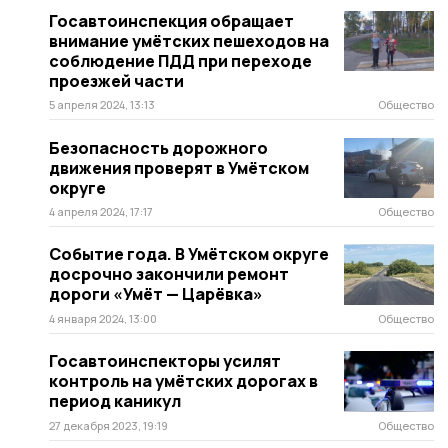
Госавтоинспекция обращает
внимание умётских пешеходов на
соблюдение ПДД при переходе
проезжей части
5 апреля 2024, 13:13
Общество
Безопасность дорожного
движения проверят в Умётском
округе
4 апреля 2024, 17:17
Общество
Событие года. В Умётском округе
досрочно закончили ремонт
дороги «Умёт — Царёвка»
4 января 2024, 13:00
Общество
Госавтоинспекторы усилят
контроль на умётских дорогах в
период каникул
27 декабря 2023, 19:19
Общество