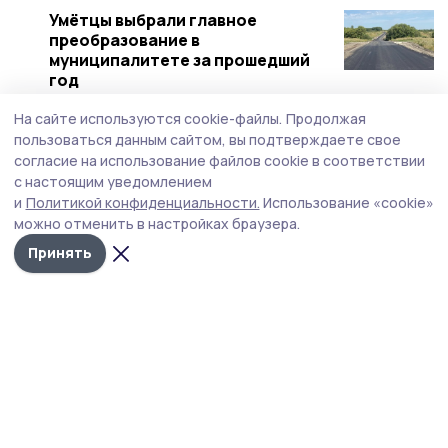
Умётцы выбрали главное
преобразование в
муниципалитете за прошедший
год
18 декабря 2023, 17:17
Общество
На сайте используются cookie-файлы.
Продолжая
пользоваться данным сайтом, вы подтверждаете свое
Устранение нарушений на
согласие на использование файлов cookie в соответствии
школьных маршрутах
с настоящим уведомлением
проконтролирует умётская
и
Политикой конфиденциальности.
Использование «cookie»
прокуратура
можно отменить в настройках браузера.
4 декабря 2023, 13:13
Общество
Принять
Коммунальные службы Умётского
округа готовы к снежной зиме
21 ноября 2023, 13:13
Общество
Тамбовский ГИБДД информирует.
Двигайся по правилам и живи
долго и счастливо
29 октября 2023, 09:09
Общество