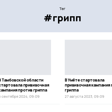
Тег
#грипп
В Тамбовской области
В Умёте стартовала
стартовала прививочная
прививочная кампания 
кампания против гриппа
гриппа
6 сентября 2024, 09:09
27 августа 2023, 09:09