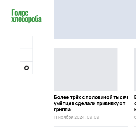
Более трёх с половиной тысяч
умётцев сделали прививку от
гриппа
11 ноября 2024, 09:09