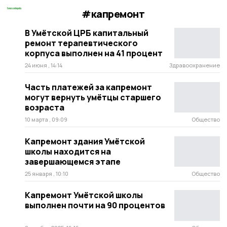
#капремонт
В Умётской ЦРБ капитальный
ремонт терапевтического
корпуса выполнен на 41 процент
24 июня , 14:14
Здравоохранение
Часть платежей за капремонт
могут вернуть умётцы старшего
возраста
10 марта , 09:09
Общество
Капремонт здания Умётской
школы находится на
завершающемся этапе
25 января , 10:10
Общество
Капремонт Умётской школы
выполнен почти на 90 процентов