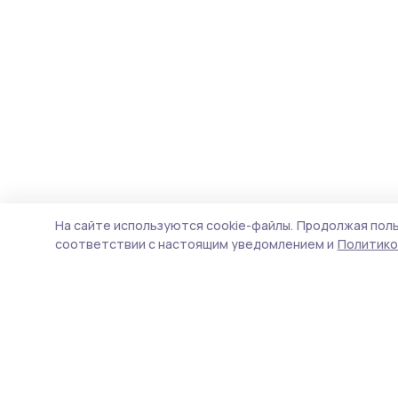
На сайте используются cookie-файлы.
Продолжая поль
соответствии с настоящим уведомлением и
Политико
Голос хлебороба 68
Новости
Истории
Карточки