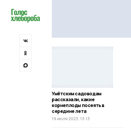
Умётским садоводам
рассказали, какие
корнеплоды посеять в
середине лета
19 июля 2023, 13:13