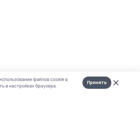
использование файлов cookie в
Принять
ь в настройках браузера.
тика конфиденциальности
т содержит сервисы, использующие
kies. Продолжая пользоваться данным
том, вы подтверждаете свое согласие на
льзование файлов cookie в соответствии с
тоящим уведомлением и Политикой
иденциальности. Использование «cookie»