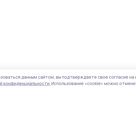
зоваться данным сайтом, вы подтверждаете свое согласие на 
й конфиденциальности.
Использование «cookie» можно отменит
Учредитель и издатель:
ООО «Издательский
Поли
дом «Тамбов»
Сай
Адрес редакции:
392000, Тамбовская обл.,
coo
г.Тамбов, ш. Моршанское, д.14а
сай
Номер телефона редакции:
8 (4752) 45-05-
испо
76
нас
Электронная почта редакции:
конф