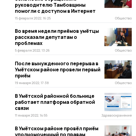
руководителю Тамбовщины
помогли с доступом в Интернет
15 февраля 2022, 16:25
Общество
Во время недели приёмов умётцы
рассказали депутатам о
проблемах
5 февраля 2022, 13:26
Общество
После вынужденного перерыва в
Умётском районе провели первый
приём
19 января 2022, 17:38
Общество
В Умётской районной больнице
работает платформа обратной
связи
11 января 2022, 14:55
Здравоохранение
В Умётском районе провёл приём
уполномоченный по правам