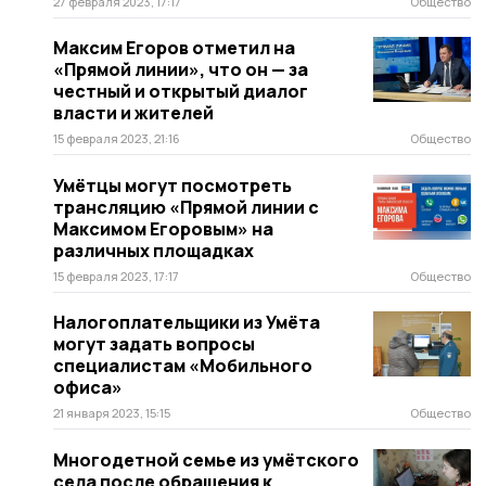
27 февраля 2023, 17:17
Общество
Максим Егоров отметил на
«Прямой линии», что он — за
честный и открытый диалог
власти и жителей
15 февраля 2023, 21:16
Общество
Умётцы могут посмотреть
трансляцию «Прямой линии с
Максимом Егоровым» на
различных площадках
15 февраля 2023, 17:17
Общество
Налогоплательщики из Умёта
могут задать вопросы
специалистам «Мобильного
офиса»
21 января 2023, 15:15
Общество
Многодетной семье из умётского
села после обращения к