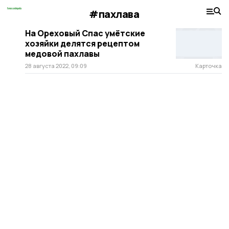
#пахлава
На Ореховый Спас умётские
хозяйки делятся рецептом
медовой пахлавы
28 августа 2022, 09:09
Карточка