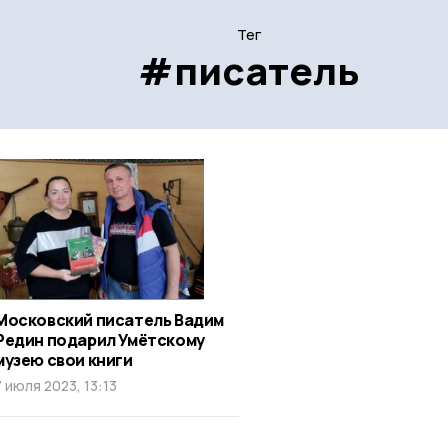
Тег
#писатель
Московский писатель Вадим
Редин подарил Умётскому
музею свои книги
7 июля 2023, 13:13