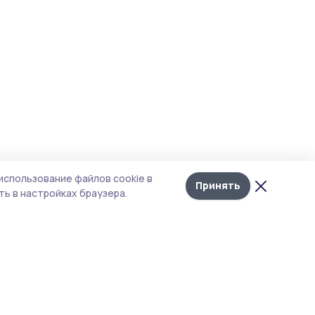
использование файлов cookie в
Принять
ь в настройках браузера.
тика конфиденциальности
т содержит сервисы, использующие
kies. Продолжая пользоваться данным
том, вы подтверждаете свое согласие на
льзование файлов cookie в соответствии с
тоящим уведомлением и Политикой
иденциальности. Использование «cookie»