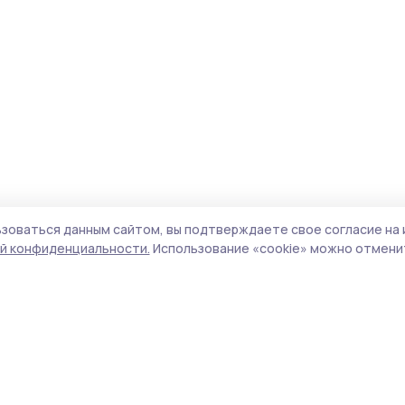
зоваться данным сайтом, вы подтверждаете свое согласие на 
й конфиденциальности.
Использование «cookie» можно отменит
Учредитель и издатель:
ООО «Издательский
Поли
дом «Тамбов»
Сай
Адрес редакции:
392000, Тамбовская обл.,
coo
г.Тамбов, ш. Моршанское, д.14а
сай
Номер телефона редакции:
8 (4752) 45-05-
испо
76
нас
Электронная почта редакции:
конф