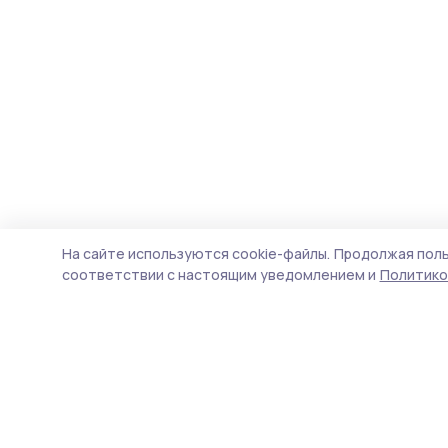
На сайте используются cookie-файлы.
Продолжая поль
соответствии с настоящим уведомлением и
Политико
Голос хлебороба 68
Новости
Истории
Карточки