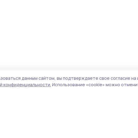
зоваться данным сайтом, вы подтверждаете свое согласие на 
й конфиденциальности.
Использование «cookie» можно отменит
Учредитель и издатель:
ООО «Издательский
Поли
дом «Тамбов»
Сай
Адрес редакции:
392000, Тамбовская обл.,
coo
г.Тамбов, ш. Моршанское, д.14а
сай
Номер телефона редакции:
8 (4752) 45-05-
испо
76
нас
Электронная почта редакции:
конф