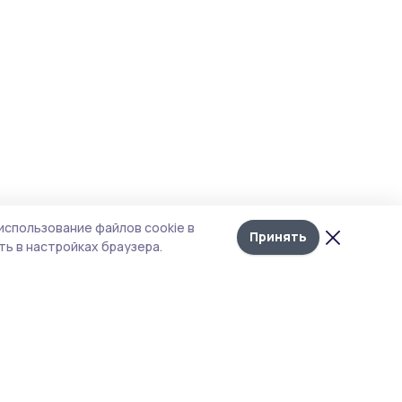
использование файлов cookie в
Принять
ь в настройках браузера.
тика конфиденциальности
т содержит сервисы, использующие
kies. Продолжая пользоваться данным
том, вы подтверждаете свое согласие на
льзование файлов cookie в соответствии с
тоящим уведомлением и Политикой
иденциальности. Использование «cookie»