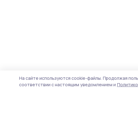
На сайте используются cookie-файлы.
Продолжая поль
соответствии с настоящим уведомлением и
Политико
Голос хлебороба 68
Новости
Истории
Карточки