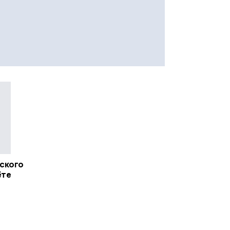
и
ского
ёте