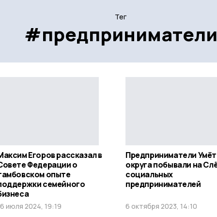
Тег
#предпринимател
Максим Егоров рассказал в
Предприниматели Умёт
Совете Федерации о
округа побывали на Сл
тамбовском опыте
социальных
поддержки семейного
предпринимателей
бизнеса
16 июля 2024, 19:19
6 октября 2023, 14:10