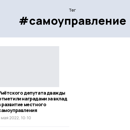
Тег
#самоуправление
Умётского депутата дважды
отметили наградами за вклад
в развитие местного
самоуправления
1 мая 2022, 10:10