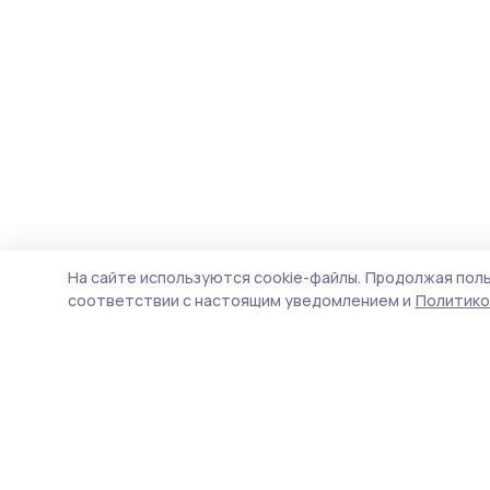
На сайте используются cookie-файлы.
Продолжая поль
соответствии с настоящим уведомлением и
Политико
Голос хлебороба 68
Новости
Истории
Карточки