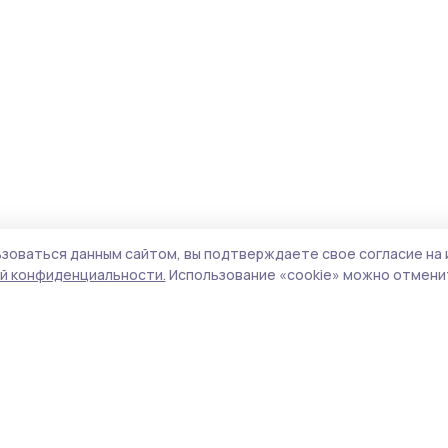
зоваться данным сайтом, вы подтверждаете свое согласие на 
й конфиденциальности.
Использование «cookie» можно отменит
Учредитель и издатель:
ООО «Издательский
Поли
дом «Тамбов»
Сай
Адрес редакции:
392000, Тамбовская обл.,
coo
г.Тамбов, ш. Моршанское, д.14а
сай
Номер телефона редакции:
8 (4752) 45-05-
испо
76
нас
Электронная почта редакции:
конф