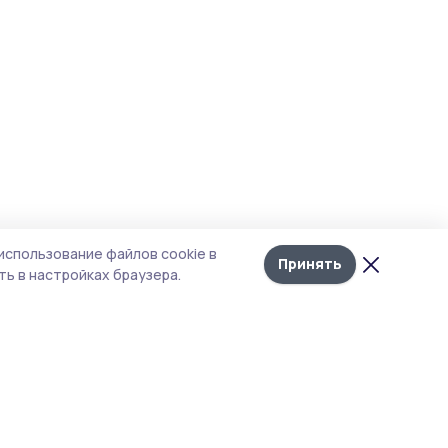
использование файлов cookie в
Принять
ь в настройках браузера.
тика конфиденциальности
т содержит сервисы, использующие
kies. Продолжая пользоваться данным
том, вы подтверждаете свое согласие на
льзование файлов cookie в соответствии с
тоящим уведомлением и Политикой
иденциальности. Использование «cookie»