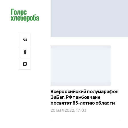
Всероссийский полумарафон
ЗаБег.РФ тамбовчане
посвятят 85-летию области
20 мая 2022, 17:03