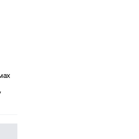
мах
у