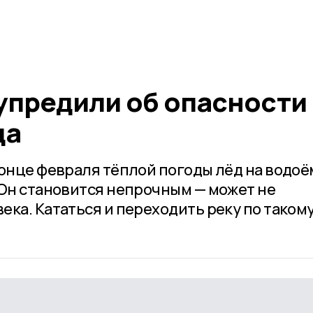
упредили об опасности
да
конце февраля тёплой погоды лёд на водоё
 Он становится непрочным — может не
ка. Кататься и переходить реку по таком