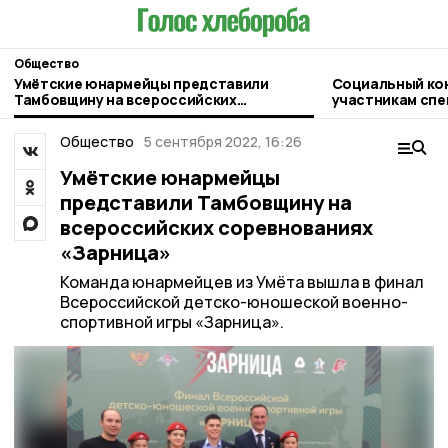
Общество
Умётские юнармейцы представили
Социальный ко
Тамбовщину на всероссийских
участникам спе
соревнованиях «Зарница»
Тамбовской обл
бизнес-идеи
Общество
5 сентября 2022, 16:26
Умётские юнармейцы
представили Тамбовщину на
всероссийских соревнованиях
«Зарница»
Команда юнармейцев из Умёта вышла в финал
Всероссийской детско-юношеской военно-
спортивной игры «Зарница».