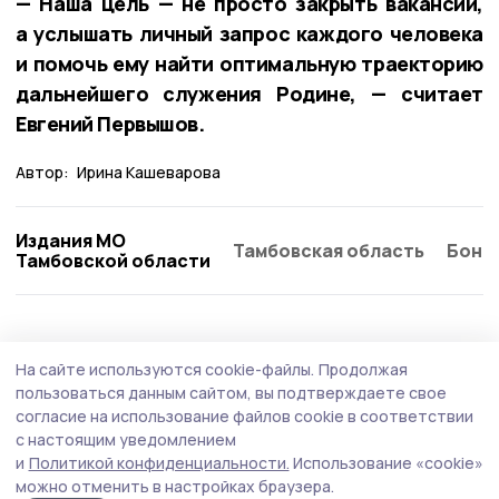
— Наша цель — не просто закрыть вакансии,
а услышать личный запрос каждого человека
и помочь ему найти оптимальную траекторию
дальнейшего служения Родине, — считает
Евгений Первышов.
Автор:
Ирина Кашеварова
Издания МО
Тамбовская область
Бонд
Тамбовской области
Общество
Вчера, 18:18
На сайте используются cookie-файлы.
Продолжая
Владимир Путин подписал закон о
пользоваться данным сайтом, вы подтверждаете свое
прозрачности цен на продукты
согласие на использование файлов cookie в соответствии
с настоящим уведомлением
Президент России Владимир Путин подписал пакет
и
Политикой конфиденциальности.
Использование «cookie»
законов, направленных на создание системы
можно отменить в настройках браузера.
мониторинга цен на продовольственные товары.