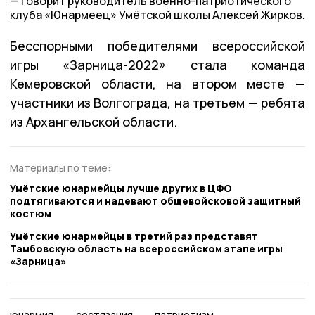
говорит руководитель военно-патриотического
клуба «Юнармеец» Умётской школы Алексей Жирков.
Бесспорными победителями всероссийской
игры «Зарница-2022» стала команда
Кемеровской области, на втором месте —
участники из Волгограда, на третьем — ребята
из Архангельской области.
Материалы по теме:
Умётские юнармейцы лучше других в ЦФО
подтягиваются и надевают общевойсковой защитный
костюм
Умётские юнармейцы в третий раз представят
Тамбовскую область на всероссийском этапе игры
«Зарница»
юнармия
состязания
патриотизм