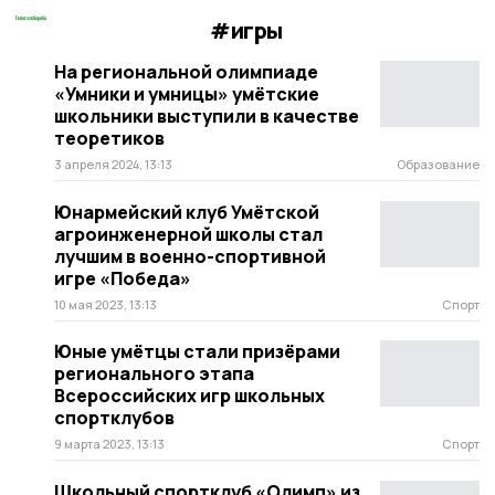
#игры
На региональной олимпиаде
«Умники и умницы» умётские
школьники выступили в качестве
теоретиков
3 апреля 2024, 13:13
Образование
Юнармейский клуб Умётской
агроинженерной школы стал
лучшим в военно-спортивной
игре «Победа»
10 мая 2023, 13:13
Спорт
Юные умётцы стали призёрами
регионального этапа
Всероссийских игр школьных
спортклубов
9 марта 2023, 13:13
Спорт
Школьный спортклуб «Олимп» из