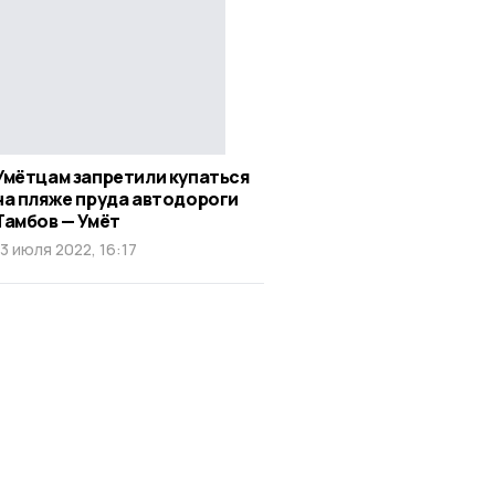
Умётцам запретили купаться
на пляже пруда автодороги
Тамбов — Умёт
13 июля 2022, 16:17