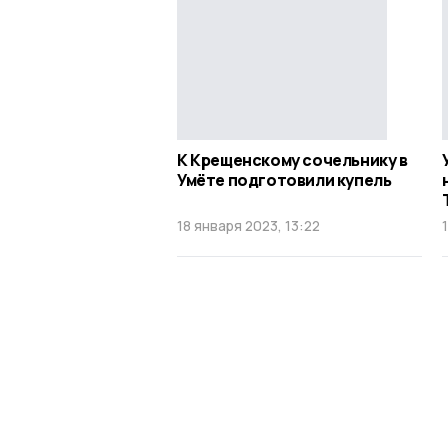
К Крещенскому сочельнику в
Умёте подготовили купель
18 января 2023, 13:22