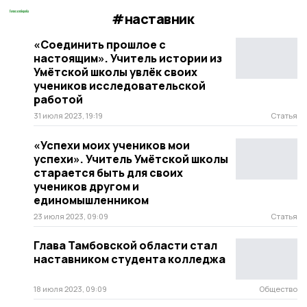
#наставник
«Соединить прошлое с
настоящим». Учитель истории из
Умётской школы увлёк своих
учеников исследовательской
работой
31 июля 2023, 19:19
Статья
«Успехи моих учеников мои
успехи». Учитель Умётской школы
старается быть для своих
учеников другом и
единомышленником
23 июля 2023, 09:09
Статья
Глава Тамбовской области стал
наставником студента колледжа
18 июля 2023, 09:09
Общество