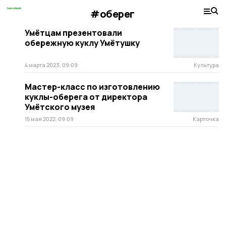
#оберег
Умётцам презентовали
обережную куклу Умётушку
4 марта 2023, 09:09
Культура
Мастер-класс по изготовлению
куклы-оберега от директора
Умётского музея
15 мая 2022, 09:09
Карточка