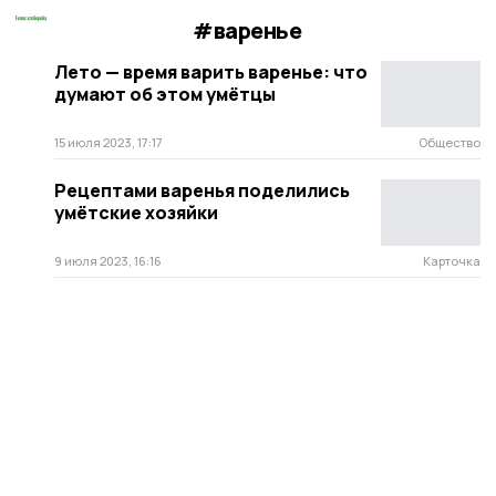
#варенье
Лето — время варить варенье: что
думают об этом умётцы
15 июля 2023, 17:17
Общество
Рецептами варенья поделились
умётские хозяйки
9 июля 2023, 16:16
Карточка