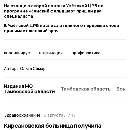
На станцию скорой помощи Умётской ЦРБ по
программе «Земский фельдшер» пришли два
специалиста
В Умётской ЦРБ после длительного перерыва снова
принимает женский врач
коронавирус
вакцинация
профилактика
Автор:
Ольга Самар
Издания МО
Тамбовская область
Бонд
Тамбовской области
Здравоохранение
6 августа , 17:17
Кирсановская больница получила