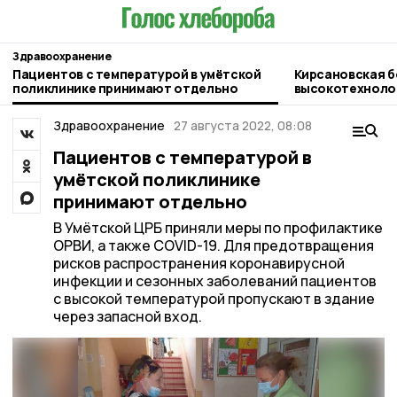
Здравоохранение
Пациентов с температурой в умётской
Кирсановская б
поликлинике принимают отдельно
высокотехноло
для родовспом
Здравоохранение
27 августа 2022, 08:08
Пациентов с температурой в
умётской поликлинике
принимают отдельно
В Умётской ЦРБ приняли меры по профилактике
ОРВИ, а также COVID-19. Для предотвращения
рисков распространения коронавирусной
инфекции и сезонных заболеваний пациентов
с высокой температурой пропускают в здание
через запасной вход.