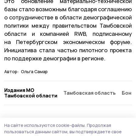
Это обновление материально-технической
базы стало возможным благодаря соглашению
о сотрудничестве в области демографической
политики между правительством Тамбовской
области и компанией RWB, подписанному
на Петербургском экономическом форуме.
Инициатива стала частью пилотного проекта
по поддержке демографии в регионе.
Автор:
Ольга Самар
Издания МО
Тамбовская область
Бонд
Тамбовской области
Здравоохранение
2 августа , 16:36
На сайте используются cookie-файлы.
Продолжая
Уникальную и крайне сложную операцию
пользоваться данным сайтом, вы подтверждаете свое