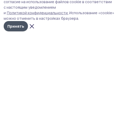
провели тамбовские онкогинекологи и
согласие на использование файлов cookie в соответствии
с настоящим уведомлением
анестезиологи-реаниматологи
и
Политикой конфиденциальности.
Использование «cookie»
В ходе хирургического вмешательства бригада
можно отменить в настройках браузера.
онкогинекологов и анестезиологов-реаниматологов
Принять
Тамбовского областного онкологического
клинического диспансера удалила у пациентки
гигантскую опухоль яичника, вес которой достигал 23
килограммов.