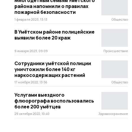
Многодетным семьям Умётского
района напомнили о правилах
пожарной безопасности
1 февраля 2023, 13:13
Общество
В Умётском районе полицейские
выявили более 20 краж
9 января 2023, 09:09
Происшествие
Сотрудники умётской полиции
уничтожили более 140 кг
наркосодержащих растений
17 ноября 2022, 13:56
Общество
Услугами выездного
флюорографа воспользовались
более 200 умётцев
29 октября 2022, 10:40
Здравоохранение