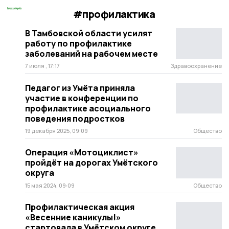
#профилактика
В Тамбовской области усилят
работу по профилактике
заболеваний на рабочем месте
7 июля , 17:17
Здравоохранение
Педагог из Умёта приняла
участие в конференции по
профилактике асоциального
поведения подростков
19 декабря 2025, 09:09
Общество
Операция «Мотоциклист»
пройдёт на дорогах Умётского
округа
15 мая 2024, 09:09
Общество
Профилактическая акция
«Весенние каникулы!»
стартовала в Умётском округе