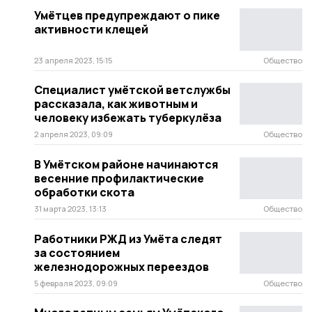
Умётцев предупреждают о пике
активности клещей
23 апреля 2023, 15:15
Общество
Специалист умётской ветслужбы
рассказала, как животным и
человеку избежать туберкулёза
2 апреля 2023, 09:09
Общество
В Умётском районе начинаются
весенние профилактические
обработки скота
31 марта 2023, 13:13
Общество
Работники РЖД из Умёта следят
за состоянием
железнодорожных переездов
5 февраля 2023, 09:09
Общество