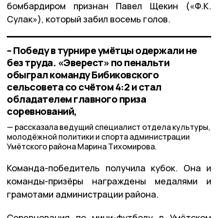
бомбардиром признан Павел Щекин («Ф.К.
Сулак»), который забил восемь голов.
– Победу в турнире умётцы одержали не
без труда. «Эверест» по пенальти
обыграл команду Бибиковского
сельсовета со счётом 4:2 и стал
обладателем главного приза
соревнований,
рассказала ведущий специалист отдела культуры,
молодёжной политики и спорта администрации
Умётского района Марина Тихомирова.
Команда-победитель получила кубок. Она и
команды-призёры награждены медалями и
грамотами администрации района.
Соревнования по мини-футболу в Умётском