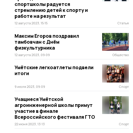
спортшколы радуется
стремлению детей к спорту и
работе на результат
12 августа 2023, 15:15
Статья
Максим Егоров поздравил
тамбовчан с Днём
физкультурника
12 августа 2023, 09:09
Общество
Умётские легкоатлеты подвели
итоги
9 июля 2023, 09:09
Спорт
Учащиеся Умётской
агроинженерной школы примут
участие в финале
Всероссийского фестиваля ГТО
22 июня 2023, 13:13
Спорт