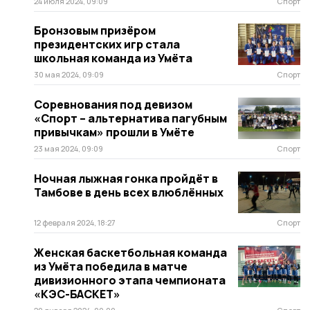
24 июля 2024, 09:09
Спорт
Бронзовым призёром
президентских игр стала
школьная команда из Умёта
30 мая 2024, 09:09
Спорт
Соревнования под девизом
«Спорт – альтернатива пагубным
привычкам» прошли в Умёте
23 мая 2024, 09:09
Спорт
Ночная лыжная гонка пройдёт в
Тамбове в день всех влюблённых
12 февраля 2024, 18:27
Спорт
Женская баскетбольная команда
из Умёта победила в матче
дивизионного этапа чемпионата
«КЭС-БАСКЕТ»