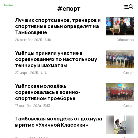
#спорт
Лучших спортсменов, тренеров и
спортивные семьи определят на
Тамбовщине
26 октября 2025, 16:16
Общество
Умётцы приняли участие в
соревнованиях по настольному
теннису и шахматам
27 марта 2025, 14:14
Спорт
Умётская молодёжь
соревновалась в военно-
спортивном троеборье
17 октября 2024, 13:13
Спорт
Тамбовская молодёжь отдохнула
в ритме «Уличной Классики»