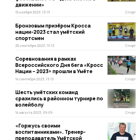
движении»
15 ноября 2023, 13:13
Спорт
Бронзовым призёром Кросса
нации-2023 стал умётский
спортсмен
25 сентября 2023, 13:13
Спорт
Соревнования в рамках
Всероссийского Дня бега «Кросс
Нации – 2023» прошли в Умёте
14 сентября 2023, 13:13
Спорт
Шесть умётских команд
сразились в районном турнире по
волейболу
14 августа 2023, 09:09
Спорт
«Горжусь своими
воспитанниками». Тренер-
преподаватель Умётской