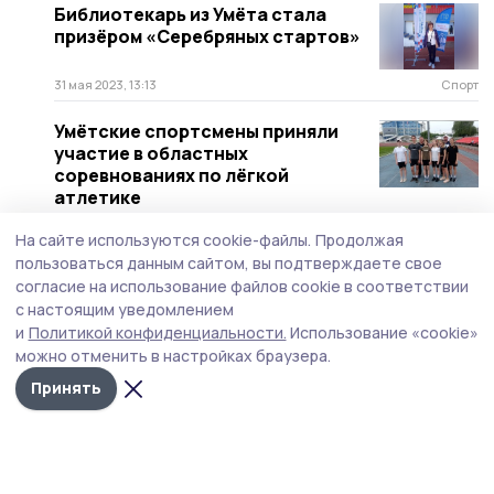
Библиотекарь из Умёта стала
призёром «Серебряных стартов»
31 мая 2023, 13:13
Спорт
Умётские спортсмены приняли
участие в областных
соревнованиях по лёгкой
атлетике
30 мая 2023, 13:13
Спорт
На сайте используются cookie-файлы.
Продолжая
пользоваться данным сайтом, вы подтверждаете свое
Турнир по мини-футболу прошёл в
согласие на использование файлов cookie в соответствии
Умётском районе
с настоящим уведомлением
и
Политикой конфиденциальности.
Использование «cookie»
3 мая 2023, 13:13
Спорт
можно отменить в настройках браузера.
Сотрудники умётских трудовых
Принять
коллективов сдали нормы ГТО
24 марта 2023, 13:13
Спорт