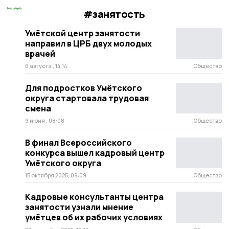
#занятость
Умётской центр занятости
направил в ЦРБ двух молодых
врачей
6 августа , 14:14
Общество
Для подростков Умётского
округа стартовала трудовая
смена
9 июня , 08:08
Общество
В финал Всероссийского
конкурса вышел кадровый центр
Умётского округа
15 октября 2025, 09:09
Общество
Кадровые консультанты центра
занятости узнали мнение
умётцев об их рабочих условиях