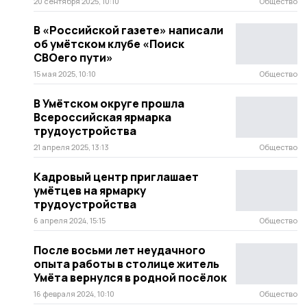
20 сентября 2025, 10:10
Общество
В «Российской газете» написали
об умётском клубе «Поиск
СВОего пути»
15 мая 2025, 10:10
Общество
В Умётском округе прошла
Всероссийская ярмарка
трудоустройства
21 апреля 2025, 13:13
Общество
Кадровый центр приглашает
умётцев на ярмарку
трудоустройства
6 апреля 2024, 15:15
Общество
После восьми лет неудачного
опыта работы в столице житель
Умёта вернулся в родной посёлок
16 февраля 2024, 10:10
Общество