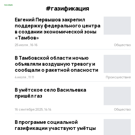
#газификация
Евгений Первышов закрепил
поддержку федерального центра
в создании экономической зоны
«Тамбов»
25 июля , 16:16
Общество
В Тамбовской области ночью
объявляли воздушную тревогу и
сообщали о ракетной опасности
4 июля , 11:11
Происшествие
В умётское село Васильевка
пришёл газ
16 сентября 2025, 14:14
Общество
В программе социальной
газификации участвуют умëтцы