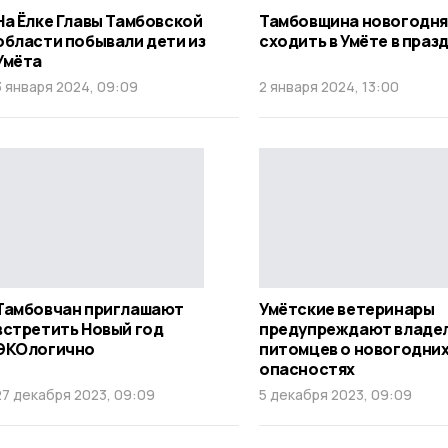
На Ёлке Главы Тамбовской
Тамбовщина новогодня
области побывали дети из
сходить в Умёте в праз
Умёта
3 января 2024, 09:09
2 января 2024, 13:00
Тамбовчан приглашают
Умётские ветеринары
встретить Новый год
предупреждают владе
ЭКОлогично
питомцев о новогодни
опасностях
27 декабря 2023, 09:09
5 декабря 2023, 09:09