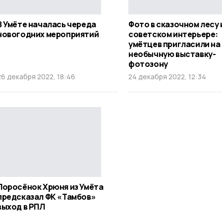
В Умёте началась череда
Фото в сказочном лесу 
новогодних мероприятий
советском интерьере:
умётцев пригласили на
необычную выставку-
фотозону
26 декабря 2022, 18:46
24 декабря 2022, 12:34
Поросёнок Хрюня из Умёта
предсказал ФК «Тамбов»
выход в РПЛ