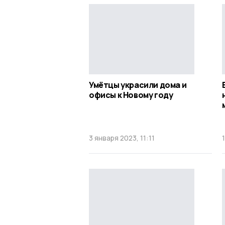
Умётцы украсили дома и
офисы к Новому году
3 января 2023, 11:11