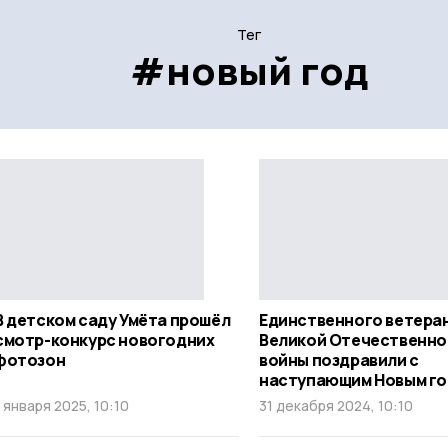
Тег
#новый год
В детском саду Умёта прошёл
Единственного ветера
смотр-конкурс новогодних
Великой Отечественно
фотозон
войны поздравили с
наступающим Новым г
1 января 2025, 10:10
31 декабря 2024, 10:10