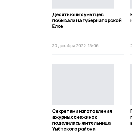
Десять юных умётцев
побывали на губернаторской
Ёлке
30 декабря 2022, 15:06
Секретами изготовления
ажурных снежинок
поделилась жительница
Умётского района