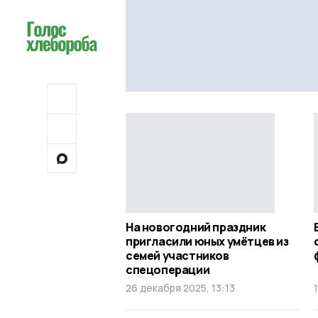
На новогодний праздник
пригласили юных умётцев из
семей участников
спецоперации
26 декабря 2025, 13:13