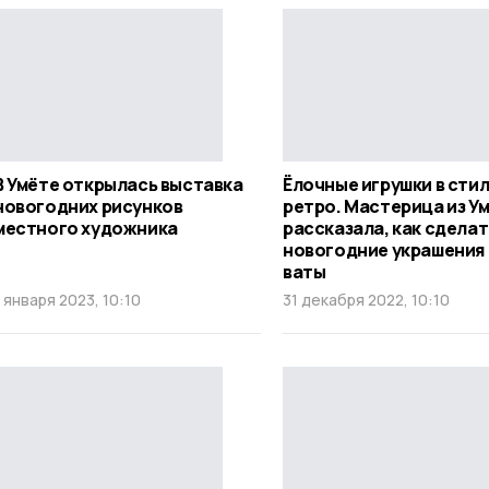
В Умёте открылась выставка
Ёлочные игрушки в сти
новогодних рисунков
ретро. Мастерица из У
местного художника
рассказала, как сделат
новогодние украшения 
ваты
1 января 2023, 10:10
31 декабря 2022, 10:10