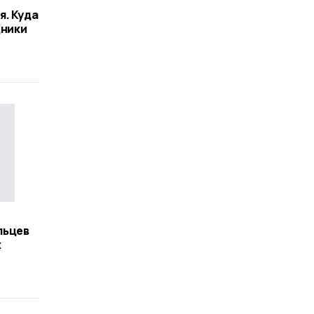
я. Куда
дники
льцев
х