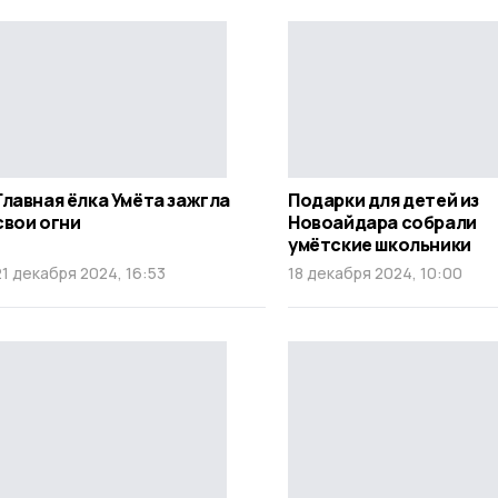
Главная ёлка Умёта зажгла
Подарки для детей из
свои огни
Новоайдара собрали
умётские школьники
21 декабря 2024, 16:53
18 декабря 2024, 10:00