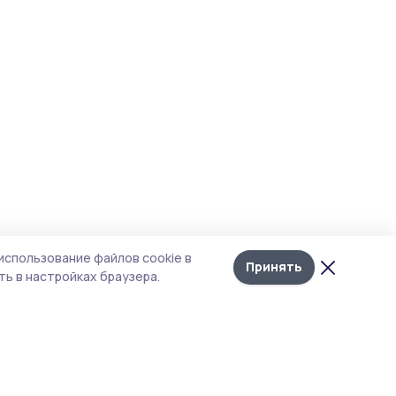
использование файлов cookie в
Принять
ь в настройках браузера.
тика конфиденциальности
т содержит сервисы, использующие
kies. Продолжая пользоваться данным
том, вы подтверждаете свое согласие на