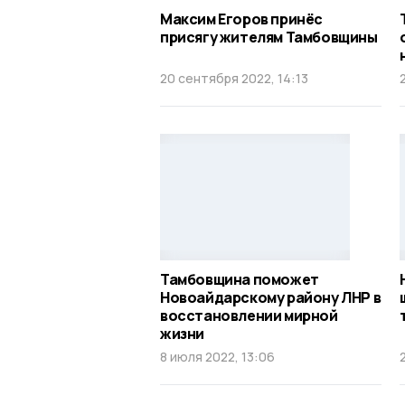
Максим Егоров принёс
присягу жителям Тамбовщины
20 сентября 2022, 14:13
Тамбовщина поможет
Новоайдарскому району ЛНР в
восстановлении мирной
жизни
8 июля 2022, 13:06