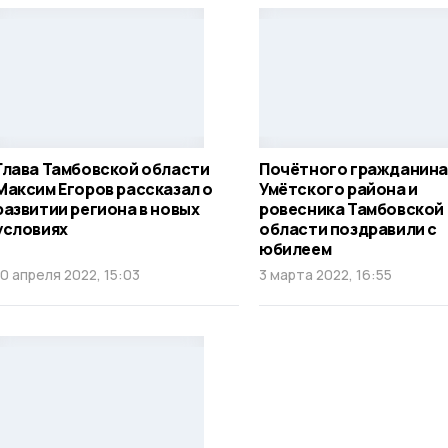
Глава Тамбовской области
Почётного гражданина
Максим Егоров рассказал о
Умётского района и
развитии региона в новых
ровесника Тамбовской
условиях
области поздравили с
юбилеем
10 апреля 2022, 15:03
3 марта 2022, 16:55