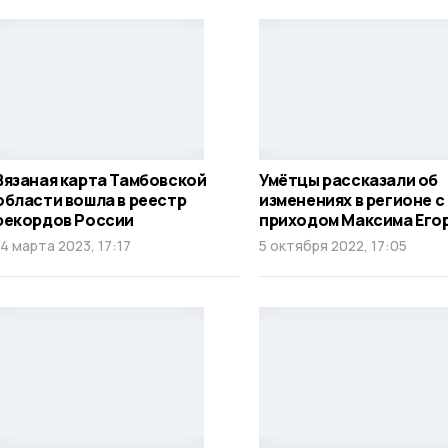
Вязаная карта Тамбовской
Умётцы рассказали об
области вошла в реестр
изменениях в регионе с
рекордов России
приходом Максима Его
14 марта 2023, 17:17
5 октября 2022, 17:05