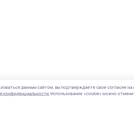
зоваться данным сайтом, вы подтверждаете свое согласие на 
й конфиденциальности.
Использование «cookie» можно отменит
Учредитель и издатель:
ООО «Издательский
Поли
дом «Тамбов»
Сай
Адрес редакции:
392000, Тамбовская обл.,
coo
г.Тамбов, ш. Моршанское, д.14а
сай