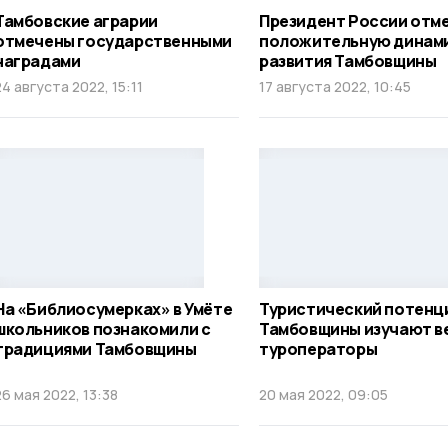
Тамбовские аграрии
Президент России отм
отмечены государственными
положительную динам
наградами
развития Тамбовщины
24 августа 2022, 15:11
17 августа 2022, 10:45
На «Библиосумерках» в Умёте
Туристический потенц
школьников познакомили с
Тамбовщины изучают в
традициями Тамбовщины
туроператоры
26 мая 2022, 13:38
20 мая 2022, 09:05